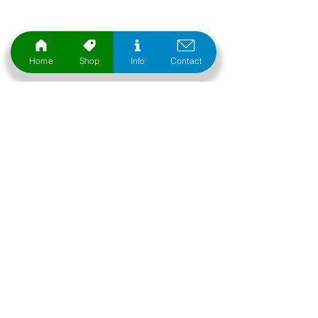
Home
Shop
Info
Contact
OVER ONS
Al meer dan 16 jaar zijn wij dé leverancier op
het gebied van veiligheid en vloeren.