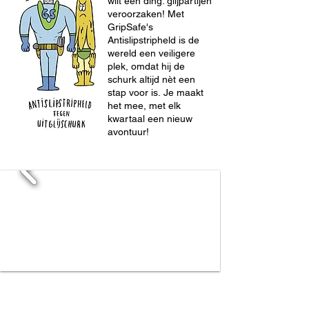
wilt één ding: glijpartijen
veroorzaken! Met
GripSafe's
Antislipstripheld is de
wereld een veiligere
plek, omdat hij de
schurk altijd nèt een
stap voor is.
Je maakt
het mee, met elk
kwartaal een nieuw
avontuur
!